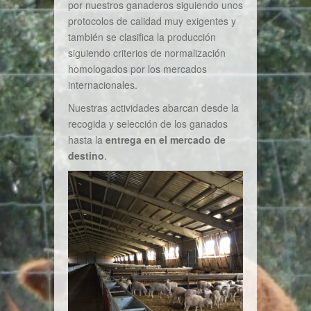
por nuestros ganaderos siguiendo unos
protocolos de calidad muy exigentes y
también se clasifica la producción
siguiendo criterios de normalización
homologados por los mercados
internacionales.
Nuestras actividades abarcan desde la
recogida y selección de los ganados
hasta la
entrega en el mercado de
destino
.