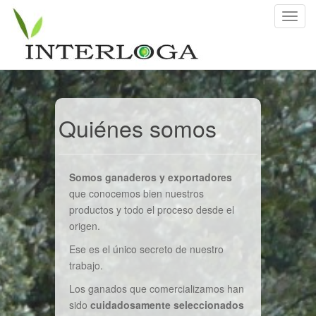
C
a
m
b
i
a
r
Quiénes somos
n
a
v
Somos ganaderos y exportadores
e
que conocemos bien nuestros
g
productos y todo el proceso desde el
a
origen.
c
i
Ese es el único secreto de nuestro
ó
trabajo.
n
Los ganados que comercializamos han
sido
cuidadosamente seleccionados