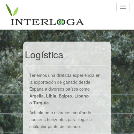
C
a
m
b
i
a
r
Logística
n
a
v
Tenemos una dilatada experiencia en
e
la exportación de ganado desde
g
España a diversos países como
a
Argelia
,
Libia
,
Egipto
,
Líbano
c
o
Turquía
.
i
ó
Actualmente estamos ampliando
n
nuestros horizontes para llegar a
cualquier punto del mundo.