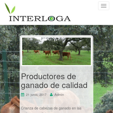
C
a
m
b
i
a
r
n
a
v
e
g
Productores de
a
ganado de calidad
c
i
ó
21 junio, 2017
Admin
n
Crianza de cabezas de ganado en las