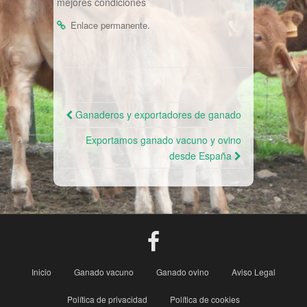
mejores condiciones
.
Enlace permanente
Navegación
Ganaderos y exportadores de ganado
de
Exportamos ganado vacuno y ovino
la
desde España
entrada
Inicio
Ganado vacuno
Ganado ovino
Aviso Legal
Política de privacidad
Política de cookies