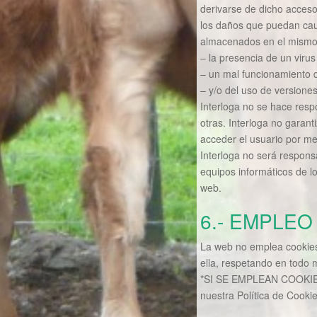
derivarse de dicho acceso
los daños que puedan caus
almacenados en el mismo
– la presencia de un virus
– un mal funcionamiento 
– y/o del uso de versione
Interloga no se hace respo
otras. Interloga no garant
acceder el usuario por me
Interloga no será respons
equipos informáticos de l
web.
6.- EMPLEO
La web no emplea cookies 
ella, respetando en todo 
*SI SE EMPLEAN COOKIE
nuestra Política de Cooki