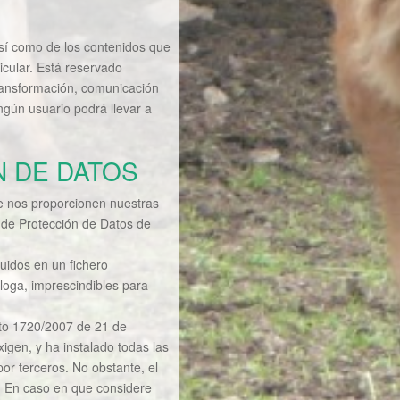
así como de los contenidos que
icular. Está reservado
ransformación, comunicación
ingún usuario podrá llevar a
N DE DATOS
que nos proporcionen nuestras
 de Protección de Datos de
luidos en un fichero
loga, imprescindibles para
eto 1720/2007 de 21 de
igen, y ha instalado todas las
or terceros. No obstante, el
. En caso en que considere