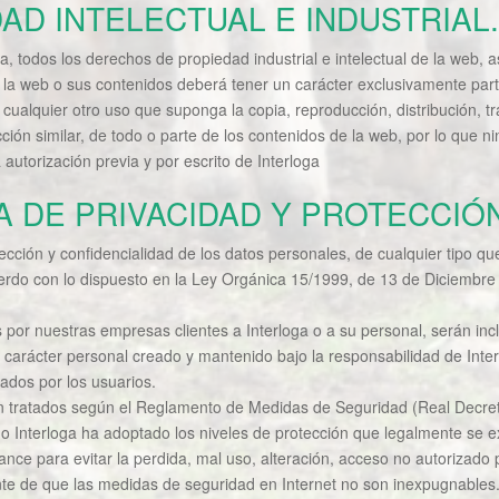
DAD INTELECTUAL E INDUSTRIAL.
a, todos los derechos de propiedad industrial e intelectual de la web, 
 la web o sus contenidos deberá tener un carácter exclusivamente part
alquier otro uso que suponga la copia, reproducción, distribución, t
cción similar, de todo o parte de los contenidos de la web, por lo que n
 autorización previa y por escrito de Interloga
CA DE PRIVACIDAD Y PROTECCIÓ
tección y confidencialidad de los datos personales, de cualquier tipo 
erdo con lo dispuesto en la Ley Orgánica 15/1999, de 13 de Diciembre
s por nuestras empresas clientes a Interloga o a su personal, serán inc
carácter personal creado y mantenido bajo la responsabilidad de Inter
itados por los usuarios.
rán tratados según el Reglamento de Medidas de Seguridad (Real Decr
o Interloga ha adoptado los niveles de protección que legalmente se ex
nce para evitar la perdida, mal uso, alteración, acceso no autorizado p
nte de que las medidas de seguridad en Internet no son inexpugnables