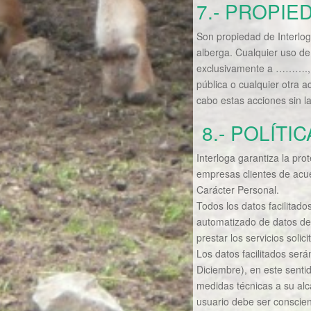
7.- PROPIE
Son propiedad de Interlog
alberga. Cualquier uso de
exclusivamente a ………., cu
pública o cualquier otra a
cabo estas acciones sin la
8.- POLÍTI
Interloga garantiza la pro
empresas clientes de acu
Carácter Personal.
Todos los datos facilitado
automatizado de datos de 
prestar los servicios solic
Los datos facilitados se
Diciembre), en este sentid
medidas técnicas a su alca
usuario debe ser conscie