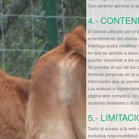
Con carácter general el ac
4.- CONTEN
El idioma utilizado por el
entendimiento del idioma 
Interloga podrá modificar
en que se accede a éstos,
puedan ocasionar a los us
Se prohíbe el uso de los 
terceras personas sin la au
información que se ponen a
Los enlaces o hiperenlace
página web completa, no pu
acciones desleales o ilíci
5.- LIMITA
Tanto el acceso a la web 
exclusiva responsabilidad