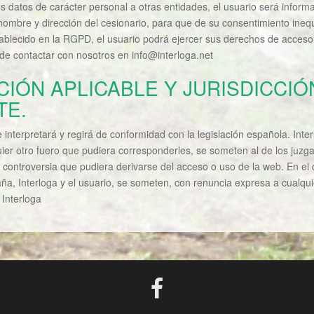
 datos de carácter personal a otras entidades, el usuario será informa
l nombre y dirección del cesionario, para que de su consentimiento ineq
ablecido en la RGPD, el usuario podrá ejercer sus derechos de acceso, 
 de contactar con nosotros en info@interloga.net
ACIÓN APLICABLE Y JURISDICCIÓ
TE.
 interpretará y regirá de conformidad con la legislación española. Inter
ier otro fuero que pudiera corresponderles, se someten al de los juzgad
r controversia que pudiera derivarse del acceso o uso de la web. En el
ña, Interloga y el usuario, se someten, con renuncia expresa a cualquie
 Interloga