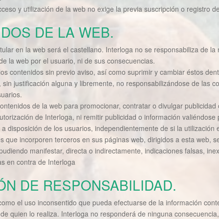
ceso y utilización de la web no exige la previa suscripción o registro d
IDOS DE LA WEB.
 titular en la web será el castellano. Interloga no se responsabiliza de 
de la web por el usuario, ni de sus consecuencias.
 los contenidos sin previo aviso, así como suprimir y cambiar éstos den
 sin justificación alguna y libremente, no responsabilizándose de las
uarios.
contenidos de la web para promocionar, contratar o divulgar publicidad 
torización de Interloga, ni remitir publicidad o información valiéndose p
 disposición de los usuarios, independientemente de si la utilización e
s que incorporen terceros en sus páginas web, dirigidos a esta web, se
diendo manifestar, directa o indirectamente, indicaciones falsas, inexa
tas en contra de Interloga
CIÓN DE RESPONSABILIDAD.
como el uso inconsentido que pueda efectuarse de la información cont
 de quien lo realiza. Interloga no responderá de ninguna consecuencia,