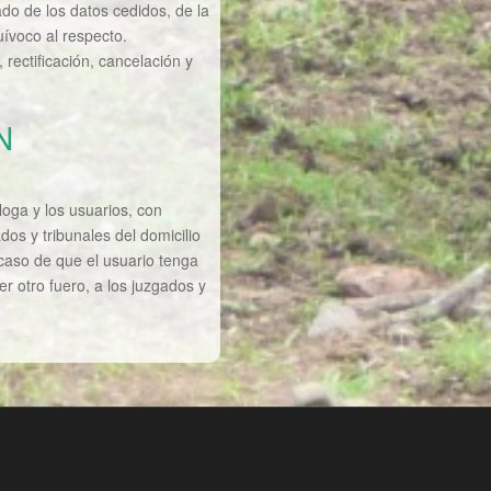
do de los datos cedidos, de la
uívoco al respecto.
rectificación, cancelación y
N
loga y los usuarios, con
os y tribunales del domicilio
 caso de que el usuario tenga
r otro fuero, a los juzgados y