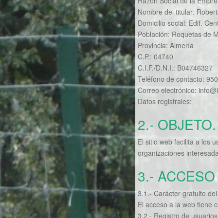
Razón Social de la Empres
Nombre del titular: Robert
Domicilio social: Edif. Cent
Población: Roquetas de 
Provincia: Almería
C.P.: 04740
C.I.F./D.N.I.: B04746327
Teléfono de contacto: 95
Correo electrónico: info@i
Datos registrales:
2.- OBJETO.
El sitio web facilita a lo
organizaciones interesad
3.- ACCESO
3.1.- Carácter gratuito del
El acceso a la web tiene c
3.2.- Registro de usuarios