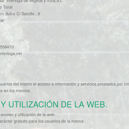
a: Interloga de vegetal y fruta,S,L
o Toral
ro dulce C/ Salzillo , 9
Mar
0558470
nterloga.net
s usuarios del mismo el acceso a información y servicios prestados por I
as en los mismos.
 Y UTILIZACIÓN DE LA WEB.
 acceso y utilización de la web.
arácter gratuito para los usuarios de la misma.
.