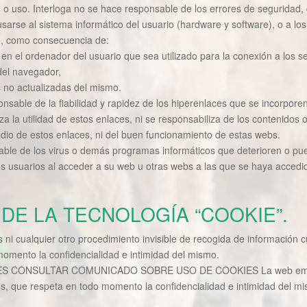
 o uso. Interloga no se hace responsable de los errores de seguridad,
arse al sistema informático del usuario (hardware y software), o a lo
, como consecuencia de:
 en el ordenador del usuario que sea utilizado para la conexión a los s
del navegador,
s no actualizadas del mismo.
nsable de la fiabilidad y rapidez de los hiperenlaces que se incorpore
iza la utilidad de estos enlaces, ni se responsabiliza de los contenidos 
dio de estos enlaces, ni del buen funcionamiento de estas webs.
able de los virus o demás programas informáticos que deterioren o pue
os usuarios al acceder a su web u otras webs a las que se haya acced
 DE LA TECNOLOGÍA “COOKIE”.
ni cualquier otro procedimiento invisible de recogida de información 
momento la confidencialidad e intimidad del mismo.
S CONSULTAR COMUNICADO SOBRE USO DE COOKIES La web emplea
es, que respeta en todo momento la confidencialidad e intimidad del m