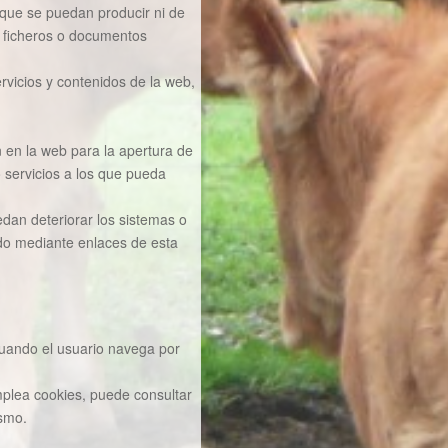
 que se puedan producir ni de
s ficheros o documentos
ervicios y contenidos de la web,
n en la web para la apertura de
o servicios a los que pueda
dan deteriorar los sistemas o
ido mediante enlaces de esta
cuando el usuario navega por
 cookies, puede consultar
ismo.