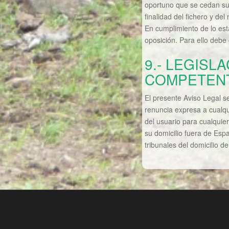
oportuno que se cedan sus
finalidad del fichero y de
En cumplimiento de lo est
oposición. Para ello debe
9.- LEGISL
COMPETEN
El presente Aviso Legal se
renuncia expresa a cualqu
del usuario para cualquie
su domicilio fuera de Espa
tribunales del domicilio de