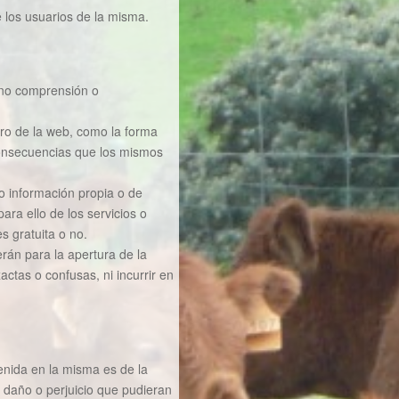
e los usuarios de la misma.
la no comprensión o
tro de la web, como la forma
 consecuencias que los mismos
o información propia o de
ara ello de los servicios o
s gratuita o no.
rán para la apertura de la
ctas o confusas, ni incurrir en
enida en la misma es de la
 daño o perjuicio que pudieran